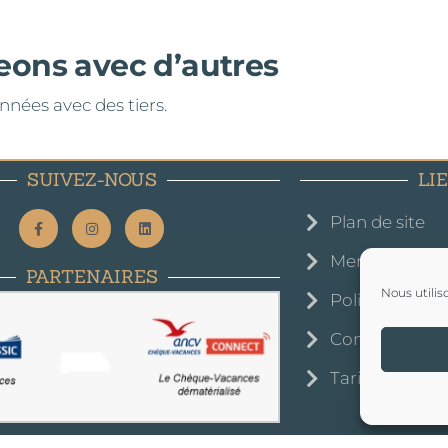
eons avec d’autres
nées avec des tiers.
SUIVEZ-NOUS
LI
Plan de site
Mentions léga
PARTENAIRES
Nous utilis
Politique de c
Conditions gé
Tarifs