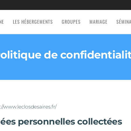
NE
LES HÉBERGEMENTS
GROUPES
MARIAGE
SÉMIN
olitique de confidentiali
://www.leclosdesaires.fr/
nées personnelles collectées