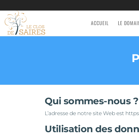
ACCUEIL
LE DOMAI
LE
Gîtes de
charme et
CLOS
hébergements
DE
insolites
P
SAIRES
Qui sommes-nous ?
L’adresse de notre site Web est https
Utilisation des don