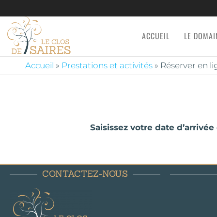
ACCUEIL
LE DOMAI
LE
Gîtes de
charme et
CLOS
hébergements
Accueil
»
Prestations et activités
»
Réserver en l
DE
insolites
SAIRES
Saisissez votre date d’arrivé
CONTACTEZ-NOUS