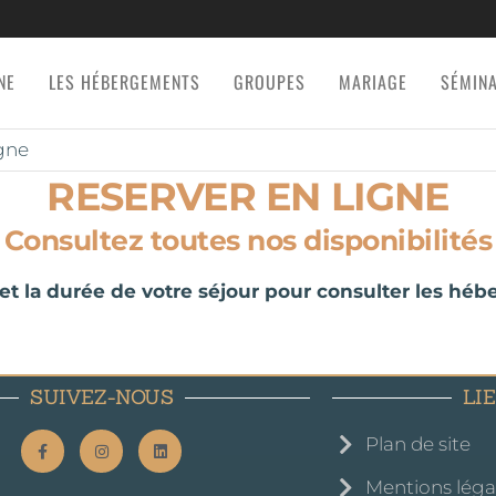
NE
LES HÉBERGEMENTS
GROUPES
MARIAGE
SÉMIN
igne
RESERVER EN LIGNE
Consultez toutes nos disponibilités
e et la durée de votre séjour pour consulter les h
SUIVEZ-NOUS
LI
Plan de site
Mentions léga